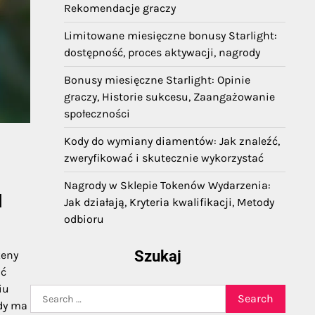
Rekomendacje graczy
Limitowane miesięczne bonusy Starlight:
dostępność, proces aktywacji, nagrody
Bonusy miesięczne Starlight: Opinie
graczy, Historie sukcesu, Zaangażowanie
społeczności
Kody do wymiany diamentów: Jak znaleźć,
zweryfikować i skutecznie wykorzystać
Nagrody w Sklepie Tokenów Wydarzenia:
u
Jak działają, Kryteria kwalifikacji, Metody
odbioru
Szukaj
keny
ić
iu
Search
żdy ma
for: