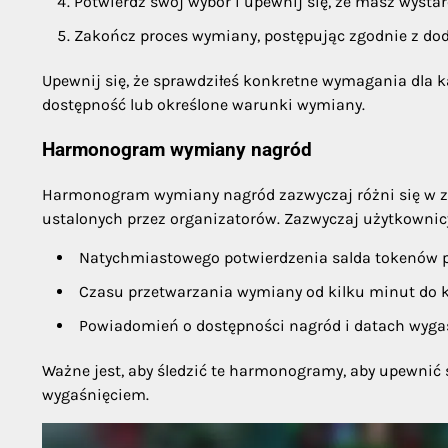
Potwierdź swój wybór i upewnij się, że masz wysta
Zakończ proces wymiany, postępując zgodnie z d
Upewnij się, że sprawdziłeś konkretne wymagania dla 
dostępność lub określone warunki wymiany.
Harmonogram wymiany nagród
Harmonogram wymiany nagród zazwyczaj różni się w z
ustalonych przez organizatorów. Zazwyczaj użytkowni
Natychmiastowego potwierdzenia salda tokenów p
Czasu przetwarzania wymiany od kilku minut do k
Powiadomień o dostępności nagród i datach wyga
Ważne jest, aby śledzić te harmonogramy, aby upewnić s
wygaśnięciem.