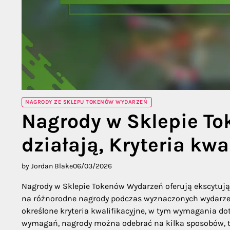
NAGRODY ZE SKLEPU TOKENÓW WYDARZEŃ
Nagrody w Sklepie To
działają, Kryteria kwa
by Jordan Blake
06/03/2026
Nagrody w Sklepie Tokenów Wydarzeń oferują ekscytują
na różnorodne nagrody podczas wyznaczonych wydarzeń.
określone kryteria kwalifikacyjne, w tym wymagania do
wymagań, nagrody można odebrać na kilka sposobów, ta