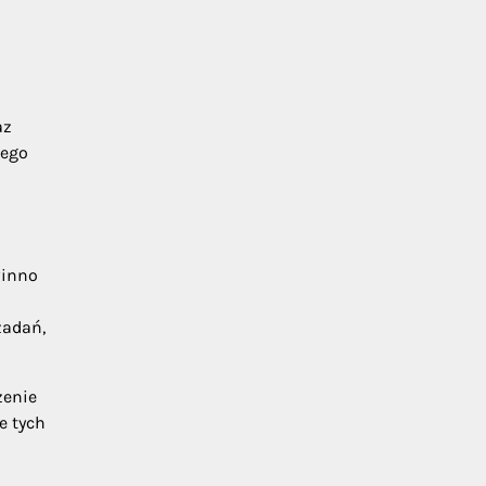
az
nego
winno
zadań,
zenie
e tych