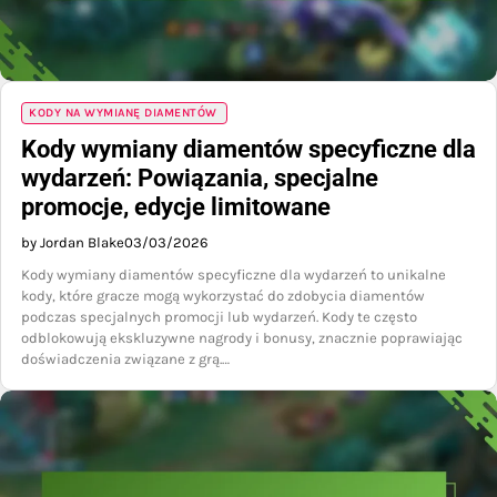
KODY NA WYMIANĘ DIAMENTÓW
Kody wymiany diamentów specyficzne dla
wydarzeń: Powiązania, specjalne
promocje, edycje limitowane
by Jordan Blake
03/03/2026
Kody wymiany diamentów specyficzne dla wydarzeń to unikalne
kody, które gracze mogą wykorzystać do zdobycia diamentów
podczas specjalnych promocji lub wydarzeń. Kody te często
odblokowują ekskluzywne nagrody i bonusy, znacznie poprawiając
doświadczenia związane z grą.…