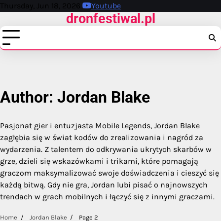
Skip
Thursday, Jun 18, 2026
Youtube
dronfestiwal.pl
to
content
Author:
Jordan Blake
Pasjonat gier i entuzjasta Mobile Legends, Jordan Blake
zagłębia się w świat kodów do zrealizowania i nagród za
wydarzenia. Z talentem do odkrywania ukrytych skarbów w
grze, dzieli się wskazówkami i trikami, które pomagają
graczom maksymalizować swoje doświadczenia i cieszyć się
każdą bitwą. Gdy nie gra, Jordan lubi pisać o najnowszych
trendach w grach mobilnych i łączyć się z innymi graczami.
Home
Jordan Blake
Page 2