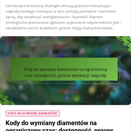
Comiesięczne bonusy Starlight oferują graczom ekscytujące
nagrody każdego miesiąca, w tym zachęty pieniężne i darmowe
spiny, aby zwiększyć zaangażowanie i lojalność. Poprzez
strategiczne planowanie zgłoszeń, wybieranie odpowiednich gier i
zarządzanie swoim budżetem, gracze mogą maksymalizować…
KODY NA WYMIANĘ DIAMENTÓW
Kody do wymiany diamentów na
ograniczony czas: dostępność, proces