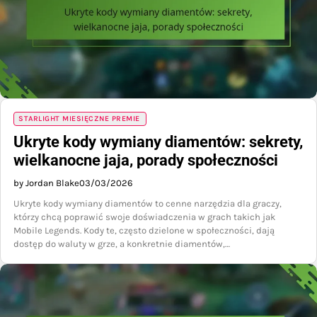
STARLIGHT MIESIĘCZNE PREMIE
Ukryte kody wymiany diamentów: sekrety,
wielkanocne jaja, porady społeczności
by Jordan Blake
03/03/2026
Ukryte kody wymiany diamentów to cenne narzędzia dla graczy,
którzy chcą poprawić swoje doświadczenia w grach takich jak
Mobile Legends. Kody te, często dzielone w społeczności, dają
dostęp do waluty w grze, a konkretnie diamentów,…