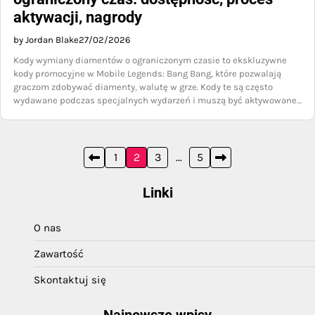
aktywacji, nagrody
by Jordan Blake
27/02/2026
Kody wymiany diamentów o ograniczonym czasie to ekskluzywne
kody promocyjne w Mobile Legends: Bang Bang, które pozwalają
graczom zdobywać diamenty, walutę w grze. Kody te są często
wydawane podczas specjalnych wydarzeń i muszą być aktywowane…
Posts
1
2
3
…
5
pagination
Linki
O nas
Zawartość
Skontaktuj się
Najnowsze wpisy