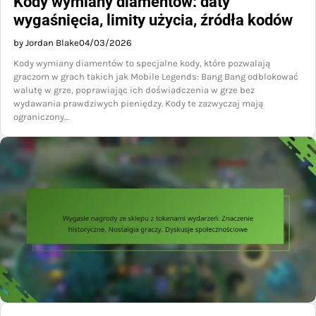
Kody wymiany diamentów: daty
wygaśnięcia, limity użycia, źródła kodów
by Jordan Blake
04/03/2026
Kody wymiany diamentów to specjalne kody, które pozwalają
graczom w grach takich jak Mobile Legends: Bang Bang odblokować
walutę w grze, poprawiając ich doświadczenia w grze bez
wydawania prawdziwych pieniędzy. Kody te zazwyczaj mają
ograniczony…