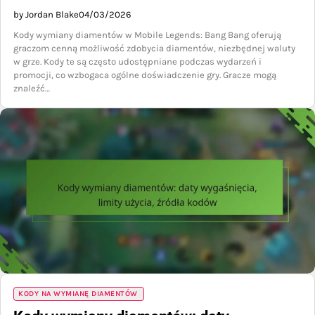
by Jordan Blake
04/03/2026
Kody wymiany diamentów w Mobile Legends: Bang Bang oferują
graczom cenną możliwość zdobycia diamentów, niezbędnej waluty
w grze. Kody te są często udostępniane podczas wydarzeń i
promocji, co wzbogaca ogólne doświadczenie gry. Gracze mogą
znaleźć…
KODY NA WYMIANĘ DIAMENTÓW