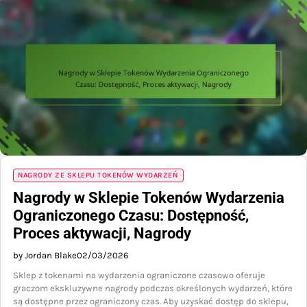
NAGRODY ZE SKLEPU TOKENÓW WYDARZEŃ
Nagrody w Sklepie Tokenów Wydarzenia
Ograniczonego Czasu: Dostępność,
Proces aktywacji, Nagrody
by Jordan Blake
02/03/2026
Sklep z tokenami na wydarzenia ograniczone czasowo oferuje
graczom ekskluzywne nagrody podczas określonych wydarzeń, które
są dostępne przez ograniczony czas. Aby uzyskać dostęp do sklepu,